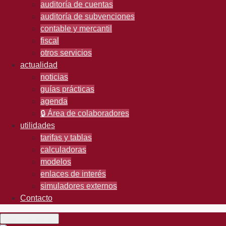
auditoría de cuentas
auditoría de subvenciones
contable y mercantil
fiscal
otros servicios
actualidad
noticias
guías prácticas
agenda
🔒 Área de colaboradores
utilidades
tarifas y tablas
calculadoras
modelos
enlaces de interés
simuladores externos
Contacto
Toggle navigation